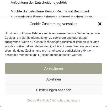
Anfechtung der Entscheidung gehört.
Möchte die betroffene Person Rechte mit Bezug auf
automatisierte Entscheidungen geltend machen, kann
sie sich hierzu jederzeit an den für die Verarbeitung
Cookie-Zustimmung verwalten
Verantwortlichen wenden.
Um dir ein optimales Erlebnis zu bieten, verwenden wir Technologien wie
7.9 Recht auf Widerruf einer datenschutzrechtlichen
Cookies, um Geräteinformationen zu speichern und/oder darauf
Einwilligung
zuzugreifen. Wenn du diesen Technologien zustimmst, können wir Daten
wie das Surfverhalten oder eindeutige IDs auf dieser Website verarbeiten.
Wenn du deine Zustimmung nicht erteilst oder zurückziehst, können
Jede von der Verarbeitung personenbezogener Daten
bestimmte Merkmale und Funktionen beeinträchtigt werden.
betroffene Person hat das vom Europäischen
Richtlinien- und Verordnungsgeber gewährte Recht,
eine Einwilligung zur Verarbeitung personenbezogener
Akzeptieren
Daten jederzeit zu widerrufen.
Ablehnen
Möchte die betroffene Person ihr Recht auf Widerruf
einer Einwilligung geltend machen, kann sie sich hierzu
Einstellungen ansehen
jederzeit an einen Mitarbeiter des für die Verarbeitung
Verantwortlichen wenden.
Cookie-Richtlinie
Datenschutz
Impressum