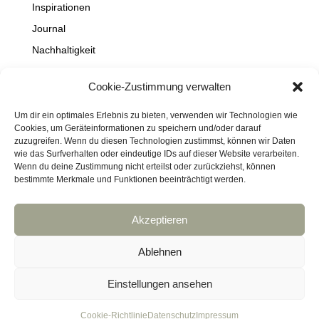
Inspirationen
Journal
Nachhaltigkeit
Natur
Cookie-Zustimmung verwalten
NEWS
Projekte
Um dir ein optimales Erlebnis zu bieten, verwenden wir Technologien wie
Cookies, um Geräteinformationen zu speichern und/oder darauf
Schaufenster
zuzugreifen. Wenn du diesen Technologien zustimmst, können wir Daten
wie das Surfverhalten oder eindeutige IDs auf dieser Website verarbeiten.
Travel
Wenn du deine Zustimmung nicht erteilst oder zurückziehst, können
bestimmte Merkmale und Funktionen beeinträchtigt werden.
Akzeptieren
Impressum
Datenschutz
Kontakt
Links
Cookie-Richtlinie (EU)
Ablehnen
Haftungsausschluss
DressArt
SculpturArt
Einstellungen ansehen
copyright © bridhadesign
Cookie-Richtlinie
Datenschutz
Impressum