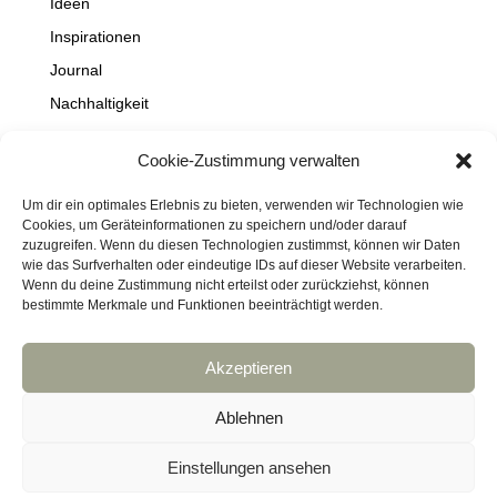
Ideen
Inspirationen
Journal
Nachhaltigkeit
Natur
Cookie-Zustimmung verwalten
NEWS
Projekte
Um dir ein optimales Erlebnis zu bieten, verwenden wir Technologien wie
Cookies, um Geräteinformationen zu speichern und/oder darauf
Schaufenster
zuzugreifen. Wenn du diesen Technologien zustimmst, können wir Daten
wie das Surfverhalten oder eindeutige IDs auf dieser Website verarbeiten.
Travel
Wenn du deine Zustimmung nicht erteilst oder zurückziehst, können
bestimmte Merkmale und Funktionen beeinträchtigt werden.
Akzeptieren
Impressum
Datenschutz
Kontakt
Links
Cookie-Richtlinie (EU)
Ablehnen
Haftungsausschluss
DressArt
SculpturArt
Einstellungen ansehen