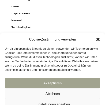
Ideen
Inspirationen
Journal
Nachhaltigkeit
Natur
Cookie-Zustimmung verwalten
NEWS
Projekte
Um dir ein optimales Erlebnis zu bieten, verwenden wir Technologien wie
Cookies, um Geräteinformationen zu speichern und/oder darauf
Schaufenster
zuzugreifen. Wenn du diesen Technologien zustimmst, können wir Daten
wie das Surfverhalten oder eindeutige IDs auf dieser Website verarbeiten.
Travel
Wenn du deine Zustimmung nicht erteilst oder zurückziehst, können
bestimmte Merkmale und Funktionen beeinträchtigt werden.
Akzeptieren
Impressum
Datenschutz
Kontakt
Links
Cookie-Richtlinie (EU)
Ablehnen
Haftungsausschluss
DressArt
SculpturArt
Einstellungen ansehen