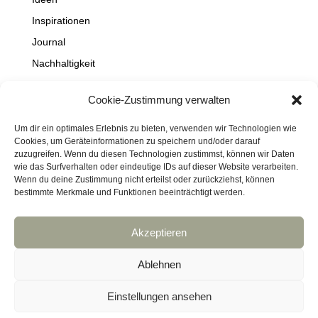
Inspirationen
Journal
Nachhaltigkeit
Natur
Cookie-Zustimmung verwalten
NEWS
Projekte
Um dir ein optimales Erlebnis zu bieten, verwenden wir Technologien wie
Cookies, um Geräteinformationen zu speichern und/oder darauf
Schaufenster
zuzugreifen. Wenn du diesen Technologien zustimmst, können wir Daten
wie das Surfverhalten oder eindeutige IDs auf dieser Website verarbeiten.
Travel
Wenn du deine Zustimmung nicht erteilst oder zurückziehst, können
bestimmte Merkmale und Funktionen beeinträchtigt werden.
Akzeptieren
Impressum
Datenschutz
Kontakt
Links
Cookie-Richtlinie (EU)
Ablehnen
Haftungsausschluss
DressArt
SculpturArt
Einstellungen ansehen