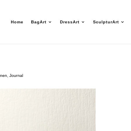
Home
BagArt
DressArt
SculpturArt
onen
,
Journal