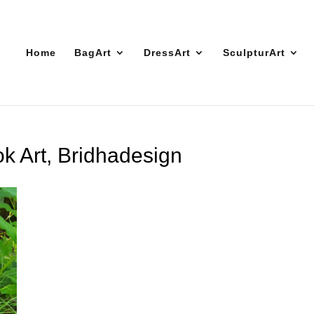
Home
BagArt
DressArt
SculpturArt
ok Art, Bridhadesign