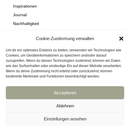
Inspirationen
Journal
Nachhaltigkeit
Natur
Cookie-Zustimmung verwalten
NEWS
Projekte
Um dir ein optimales Erlebnis zu bieten, verwenden wir Technologien wie
Cookies, um Geräteinformationen zu speichern und/oder darauf
Schaufenster
zuzugreifen. Wenn du diesen Technologien zustimmst, können wir Daten
wie das Surfverhalten oder eindeutige IDs auf dieser Website verarbeiten.
Travel
Wenn du deine Zustimmung nicht erteilst oder zurückziehst, können
bestimmte Merkmale und Funktionen beeinträchtigt werden.
Akzeptieren
Impressum
Datenschutz
Kontakt
Links
Cookie-Richtlinie (EU)
Ablehnen
Haftungsausschluss
DressArt
SculpturArt
Einstellungen ansehen