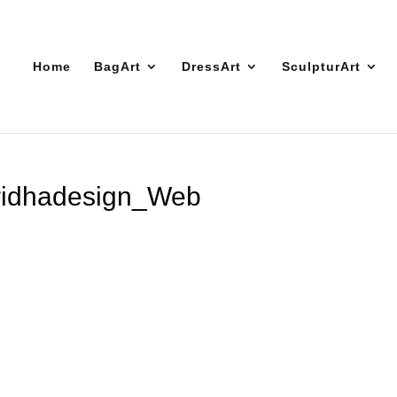
Home
BagArt
DressArt
SculpturArt
Bridhadesign_Web