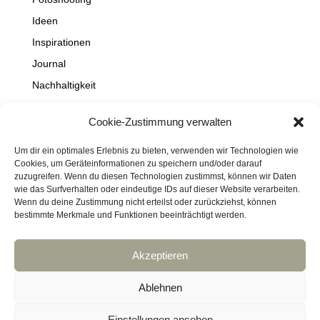
Ideen
Inspirationen
Journal
Nachhaltigkeit
Natur
Cookie-Zustimmung verwalten
NEWS
Projekte
Um dir ein optimales Erlebnis zu bieten, verwenden wir Technologien wie
Cookies, um Geräteinformationen zu speichern und/oder darauf
Schaufenster
zuzugreifen. Wenn du diesen Technologien zustimmst, können wir Daten
wie das Surfverhalten oder eindeutige IDs auf dieser Website verarbeiten.
Travel
Wenn du deine Zustimmung nicht erteilst oder zurückziehst, können
bestimmte Merkmale und Funktionen beeinträchtigt werden.
Akzeptieren
Impressum
Datenschutz
Kontakt
Links
Cookie-Richtlinie (EU)
Ablehnen
Haftungsausschluss
DressArt
SculpturArt
Einstellungen ansehen