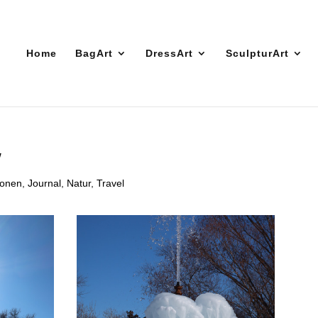
Home
BagArt
DressArt
SculpturArt
w
ionen
,
Journal
,
Natur
,
Travel