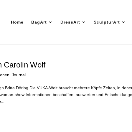
Home
BagArt
DressArt
SculpturArt
Carolin Wolf
tionen
,
Journal
esign Britta Döring Die VUKA-Welt braucht mehrere Köpfe Zeiten, in dene
e-woman-show Informationen beschaffen, auswerten und Entscheidung
...