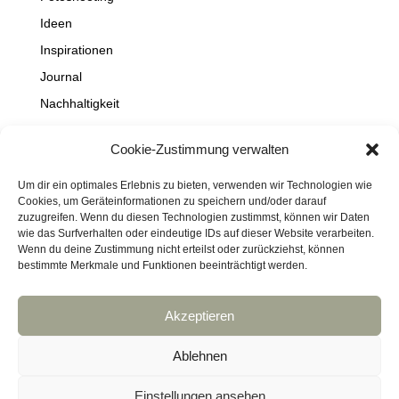
Ideen
Inspirationen
Journal
Nachhaltigkeit
Natur
Cookie-Zustimmung verwalten
NEWS
Projekte
Um dir ein optimales Erlebnis zu bieten, verwenden wir Technologien wie
Cookies, um Geräteinformationen zu speichern und/oder darauf
Schaufenster
zuzugreifen. Wenn du diesen Technologien zustimmst, können wir Daten
wie das Surfverhalten oder eindeutige IDs auf dieser Website verarbeiten.
Travel
Wenn du deine Zustimmung nicht erteilst oder zurückziehst, können
bestimmte Merkmale und Funktionen beeinträchtigt werden.
Akzeptieren
Impressum
Datenschutz
Kontakt
Links
Cookie-Richtlinie (EU)
Ablehnen
Haftungsausschluss
DressArt
SculpturArt
Einstellungen ansehen