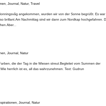
onen
,
Journal
,
Natur
,
Travel
onningsvåg angekommen, wurden wir von der Sonne begrüßt. Es war
n so brillant.Am Nachmittag sind wir dann zum Nordkap hochgefahren. D
hen.Aber...
onen
,
Journal
,
Natur
Farben, die der Tag in die Wiesen streut.Begleitet vom Summen der
e herrlich ist es, all das wahrzunehmen. Text: Gudrun
nspirationen
,
Journal
,
Natur