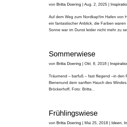
von
Britta Doering
|
Aug. 2, 2025
|
Inspirati
Auf dem Weg zum Nordkap!Im Hafen von H
ein fantastischer Anblick, die Farben ware
Sonne war im Dunst leider nicht mehr zu se
Sommerwiese
von
Britta Doering
|
Okt. 8, 2018
|
Inspirati
Träumend – barfuß – fast fliegend –in den 
Bienenund dem sanften Hauch des Windes.Wi
Bröckerhoff, Foto: Britta...
Frühlingswiese
von
Britta Doering
|
Mai 25, 2018
|
Ideen
,
I