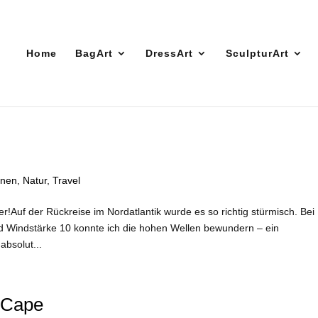
Home
BagArt
DressArt
SculpturArt
onen
,
Natur
,
Travel
r!Auf der Rückreise im Nordatlantik wurde es so richtig stürmisch. Bei
d Windstärke 10 konnte ich die hohen Wellen bewundern – ein
bsolut...
h Cape