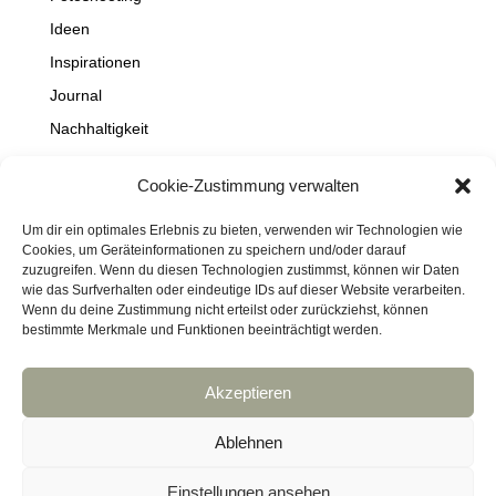
Ideen
Inspirationen
Journal
Nachhaltigkeit
Natur
Cookie-Zustimmung verwalten
NEWS
Projekte
Um dir ein optimales Erlebnis zu bieten, verwenden wir Technologien wie
Cookies, um Geräteinformationen zu speichern und/oder darauf
Schaufenster
zuzugreifen. Wenn du diesen Technologien zustimmst, können wir Daten
wie das Surfverhalten oder eindeutige IDs auf dieser Website verarbeiten.
Travel
Wenn du deine Zustimmung nicht erteilst oder zurückziehst, können
bestimmte Merkmale und Funktionen beeinträchtigt werden.
Akzeptieren
Impressum
Datenschutz
Kontakt
Links
Cookie-Richtlinie (EU)
Ablehnen
Haftungsausschluss
DressArt
SculpturArt
Einstellungen ansehen