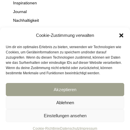
Inspirationen
Journal
Nachhaltigkeit
Natur
Cookie-Zustimmung verwalten
NEWS
Projekte
Um dir ein optimales Erlebnis zu bieten, verwenden wir Technologien wie
Cookies, um Geräteinformationen zu speichern und/oder darauf
Schaufenster
zuzugreifen. Wenn du diesen Technologien zustimmst, können wir Daten
wie das Surfverhalten oder eindeutige IDs auf dieser Website verarbeiten.
Travel
Wenn du deine Zustimmung nicht erteilst oder zurückziehst, können
bestimmte Merkmale und Funktionen beeinträchtigt werden.
Akzeptieren
Impressum
Datenschutz
Kontakt
Links
Cookie-Richtlinie (EU)
Ablehnen
Haftungsausschluss
DressArt
SculpturArt
Einstellungen ansehen
copyright © bridhadesign
Cookie-Richtlinie
Datenschutz
Impressum