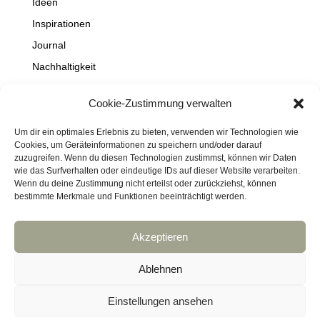
Ideen
Inspirationen
Journal
Nachhaltigkeit
Natur
Cookie-Zustimmung verwalten
NEWS
Projekte
Um dir ein optimales Erlebnis zu bieten, verwenden wir Technologien wie
Cookies, um Geräteinformationen zu speichern und/oder darauf
Schaufenster
zuzugreifen. Wenn du diesen Technologien zustimmst, können wir Daten
wie das Surfverhalten oder eindeutige IDs auf dieser Website verarbeiten.
Travel
Wenn du deine Zustimmung nicht erteilst oder zurückziehst, können
bestimmte Merkmale und Funktionen beeinträchtigt werden.
Akzeptieren
Impressum
Datenschutz
Kontakt
Links
Cookie-Richtlinie (EU)
Ablehnen
Haftungsausschluss
DressArt
SculpturArt
Einstellungen ansehen