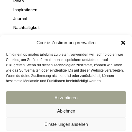
Ideen
Inspirationen
Journal
Nachhaltigkeit
Natur
Cookie-Zustimmung verwalten
NEWS
Projekte
Um dir ein optimales Erlebnis zu bieten, verwenden wir Technologien wie
Cookies, um Geräteinformationen zu speichern und/oder darauf
Schaufenster
zuzugreifen. Wenn du diesen Technologien zustimmst, können wir Daten
wie das Surfverhalten oder eindeutige IDs auf dieser Website verarbeiten.
Travel
Wenn du deine Zustimmung nicht erteilst oder zurückziehst, können
bestimmte Merkmale und Funktionen beeinträchtigt werden.
Akzeptieren
Impressum
Datenschutz
Kontakt
Links
Cookie-Richtlinie (EU)
Ablehnen
Haftungsausschluss
DressArt
SculpturArt
Einstellungen ansehen