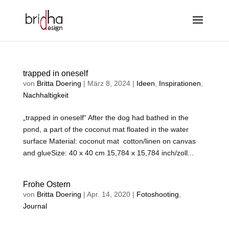
trapped in oneself
von
Britta Doering
|
März 8, 2024
|
Ideen
,
Inspirationen
,
Nachhaltigkeit
„trapped in oneself“ After the dog had bathed in the
pond, a part of the coconut mat floated in the water
surface Material: coconut mat cotton/linen on canvas
and glueSize: 40 x 40 cm 15,784 x 15,784 inch/zoll...
Frohe Ostern
von
Britta Doering
|
Apr. 14, 2020
|
Fotoshooting
,
Journal