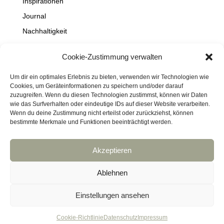
Inspirationen
Journal
Nachhaltigkeit
Natur
Cookie-Zustimmung verwalten
NEWS
Projekte
Um dir ein optimales Erlebnis zu bieten, verwenden wir Technologien wie
Cookies, um Geräteinformationen zu speichern und/oder darauf
Schaufenster
zuzugreifen. Wenn du diesen Technologien zustimmst, können wir Daten
wie das Surfverhalten oder eindeutige IDs auf dieser Website verarbeiten.
Travel
Wenn du deine Zustimmung nicht erteilst oder zurückziehst, können
bestimmte Merkmale und Funktionen beeinträchtigt werden.
Akzeptieren
Impressum
Datenschutz
Kontakt
Links
Cookie-Richtlinie (EU)
Ablehnen
Haftungsausschluss
DressArt
SculpturArt
Einstellungen ansehen
copyright © bridhadesign
Cookie-Richtlinie
Datenschutz
Impressum