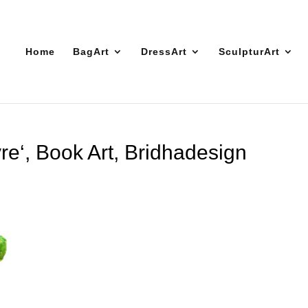
Home
BagArt
DressArt
SculpturArt
vre‘, Book Art, Bridhadesign