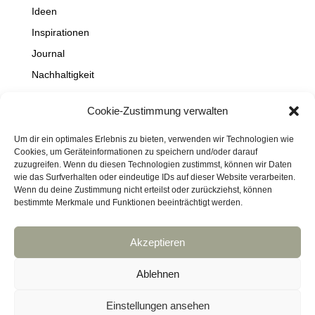
Ideen
Inspirationen
Journal
Nachhaltigkeit
Natur
Cookie-Zustimmung verwalten
NEWS
Projekte
Um dir ein optimales Erlebnis zu bieten, verwenden wir Technologien wie
Cookies, um Geräteinformationen zu speichern und/oder darauf
Schaufenster
zuzugreifen. Wenn du diesen Technologien zustimmst, können wir Daten
wie das Surfverhalten oder eindeutige IDs auf dieser Website verarbeiten.
Travel
Wenn du deine Zustimmung nicht erteilst oder zurückziehst, können
bestimmte Merkmale und Funktionen beeinträchtigt werden.
Akzeptieren
Impressum
Datenschutz
Kontakt
Links
Cookie-Richtlinie (EU)
Ablehnen
Haftungsausschluss
DressArt
SculpturArt
Einstellungen ansehen