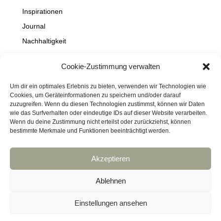
Inspirationen
Journal
Nachhaltigkeit
Natur
Cookie-Zustimmung verwalten
NEWS
Projekte
Um dir ein optimales Erlebnis zu bieten, verwenden wir Technologien wie
Cookies, um Geräteinformationen zu speichern und/oder darauf
Schaufenster
zuzugreifen. Wenn du diesen Technologien zustimmst, können wir Daten
wie das Surfverhalten oder eindeutige IDs auf dieser Website verarbeiten.
Travel
Wenn du deine Zustimmung nicht erteilst oder zurückziehst, können
bestimmte Merkmale und Funktionen beeinträchtigt werden.
Akzeptieren
Impressum
Datenschutz
Kontakt
Links
Cookie-Richtlinie (EU)
Ablehnen
Haftungsausschluss
DressArt
SculpturArt
Einstellungen ansehen