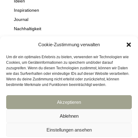
Ideen
Inspirationen
Journal
Nachhaltigkeit
Natur
Cookie-Zustimmung verwalten
NEWS
Projekte
Um dir ein optimales Erlebnis zu bieten, verwenden wir Technologien wie
Cookies, um Geräteinformationen zu speichern und/oder darauf
Schaufenster
zuzugreifen. Wenn du diesen Technologien zustimmst, können wir Daten
wie das Surfverhalten oder eindeutige IDs auf dieser Website verarbeiten.
Travel
Wenn du deine Zustimmung nicht erteilst oder zurückziehst, können
bestimmte Merkmale und Funktionen beeinträchtigt werden.
Akzeptieren
Impressum
Datenschutz
Kontakt
Links
Cookie-Richtlinie (EU)
Ablehnen
Haftungsausschluss
DressArt
SculpturArt
Einstellungen ansehen