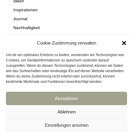
Ideen
Inspirationen
Journal
Nachhaltigkeit
Natur
Cookie-Zustimmung verwalten
NEWS
Projekte
Um dir ein optimales Erlebnis zu bieten, verwenden wir Technologien wie
Cookies, um Geräteinformationen zu speichern und/oder darauf
Schaufenster
zuzugreifen. Wenn du diesen Technologien zustimmst, können wir Daten
wie das Surfverhalten oder eindeutige IDs auf dieser Website verarbeiten.
Travel
Wenn du deine Zustimmung nicht erteilst oder zurückziehst, können
bestimmte Merkmale und Funktionen beeinträchtigt werden.
Akzeptieren
Impressum
Datenschutz
Kontakt
Links
Cookie-Richtlinie (EU)
Ablehnen
Haftungsausschluss
DressArt
SculpturArt
Einstellungen ansehen